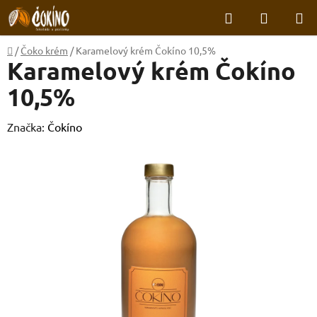
Přejít
Hledat
NÁKUP
na
KOŠÍK
obsah
Domů
/
Čoko krém
/
Karamelový krém Čokíno 10,5%
Karamelový krém Čokíno
10,5%
Značka:
Čokíno