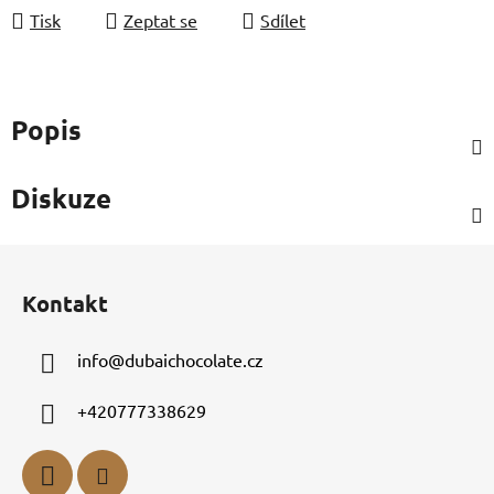
Tisk
Zeptat se
Sdílet
Popis
Diskuze
Z
á
Kontakt
p
a
info
@
dubaichocolate.cz
t
í
+420777338629