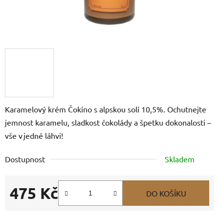
Karamelový krém Čokíno s alpskou solí 10,5%. Ochutnejte
jemnost karamelu, sladkost čokolády a špetku dokonalosti –
vše v jedné láhvi!
Dostupnost
Skladem
475 Kč
DO KOŠÍKU
Měrná cena: